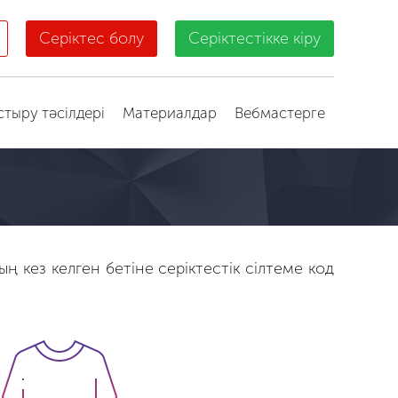
Серіктес болу
Серіктестікке кіру
стыру тәсілдері
Материалдар
Вебмастерге
ң кез келген бетіне серіктестік сілтеме код