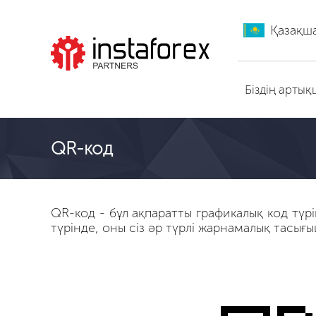
Қазақш
ИнстаФорекс-ге өту
Біздің арты
QR-код
QR-код - бұл ақпаратты графикалық код түрі
түрінде, оны сіз әр түрлі жарнамалық тасығ