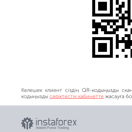
Келешек клиент сіздің QR-кодыңызды скан
кодыңызды
серіктестік кабинетте
жасауға бо