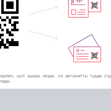
ерлеп, шот ашқан кезде, ол автоматты түрде сізді
лады.