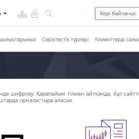
а
Кері байланыс
қшылықтарымыз
Серіктестік түрлері
Клиенттерді салы
нде шифрлау. Қарапайым тілмен айтқанда, бұл сайтты
ыштарда орналастыра аласыз: