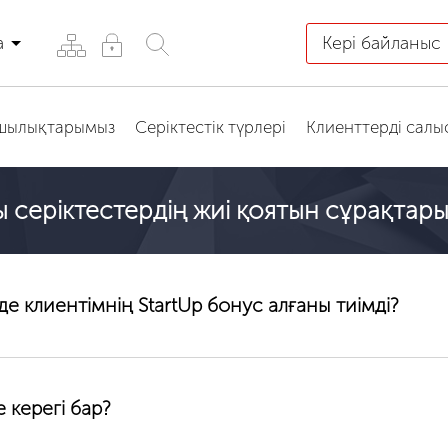
а
Кері байланыс
қшылықтарымыз
Серіктестік түрлері
Клиенттерді салы
ы серіктестердің жиі қоятын сұрақтар
е клиентімнің StartUp бонус алғаны тиімді?
 керегі бар?