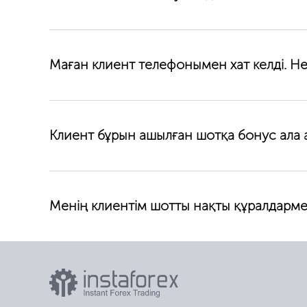
Маған клиент телефонымен хат келді. Не
Клиент бұрын ашылған шотқа бонус ала 
Менің клиентім шотты нақты құралдарме