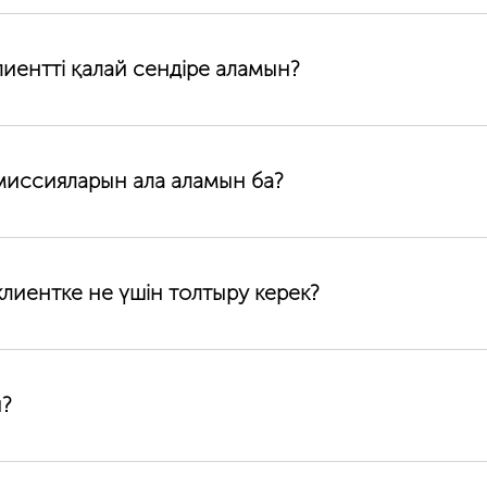
иентті қалай сендіре аламын?
миссияларын ала аламын ба?
клиентке не үшін толтыру керек?
ы?