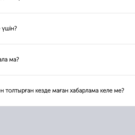
 үшін?
ала ма?
н толтырған кезде маған хабарлама келе ме?