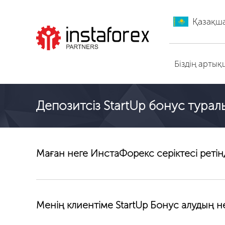
Қазақш
ИнстаФорекс-ге өту
Біздің арты
Депозитсіз StartUp бонус турал
Маған неге ИнстаФорекс серіктесі ретінд
Менің клиентіме StartUp Бонус алудың не