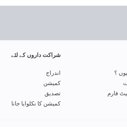
شراکت داروں کے لئے
وں ؟
اندراج
ت
کمیشن
یٹ فارم
تصدیق
کمیشن کا نکلوایا جانا