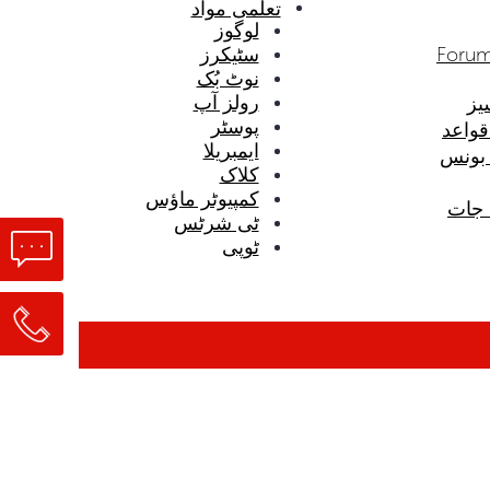
تعلمی مواد
لوگوز
Forum
سٹیکرز
نوٹ بُک
رولز آپ
یز
پوسٹر
قواعد
ایمبریلا
 بونس
کلاک
کمپیوٹر ماؤس
 جات
ٹی شرٹس
ٹوپی