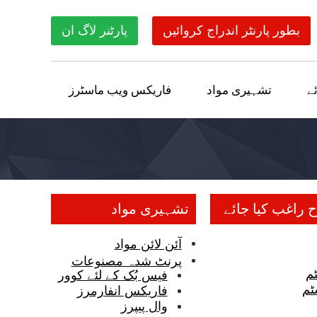
بطور پارنٹر اندراج کروائیں
پارٹنر لاگ ان
ے
تشہیری مواد
فاریکس ویب ماسٹرز
راغب کیا جائے
تشہیری مواد
آئن لائن مواد
پرنٹ شدہ مصنوعات
م
فیس بُک کے لئے کوور
ٹم
فاریکس انفارمرز
وال پیپرز