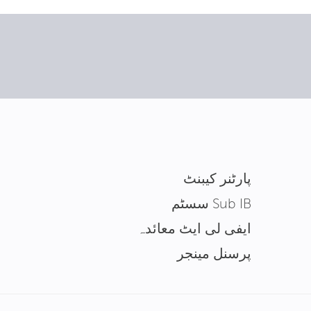
پارٹنر کیبنٹ
Sub IB سسٹم
ایفی لی ایٹ معائدہ
پرسنل مینجر