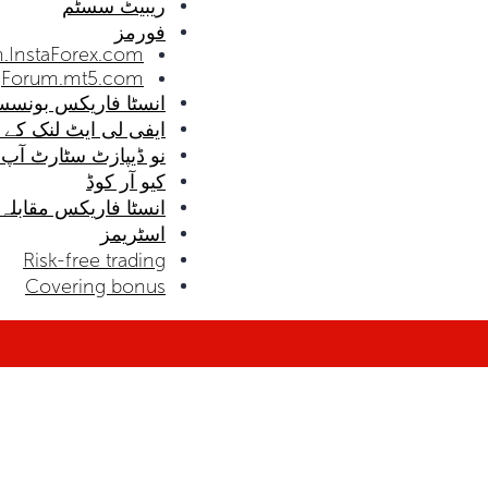
ریبیٹ سسٹم
فورمز
.InstaForex.com
Forum.mt5.com
انسٹا فاریکس بونسس
ایفی لی ایٹ لنک کے 
نو ڈیپازٹ سٹارٹ آپ
کیو آر کوڈ
انسٹا فاریکس مقابلہ
اسٹریمز
Risk-free trading
Covering bonus