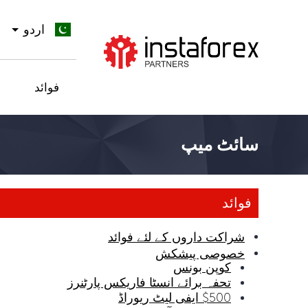
اردو
جائیں InstaForex
فوائد
سائٹ میپ
فوائد
شراکت داروں کے لئے فوائد
خصوصی پیشکش
کوپن بونس
تحفہ برائے انسٹا فاریکس پارٹنرز
$500 ایفی لیٹ ریوراڈ