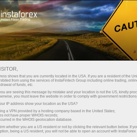
Поддержка
Контакты
КАК С НАМИ СВЯЗАТЬСЯ
ISITOR,
ess shows that you are currently located in the USA. If you are a resident of the Uni
ibited from using the services of InstaFintech Group including online trading, online
drawal of funds, etc.
k you are seeing this message by mistake and your location is not the US, kindly pro
Открыть торговый счет
herwise, you must leave the website in order to comply with government restrictions
ur IP address show your location as the USA?
Открыть демосчет
sing a VPN provided by a hosting company based in the United States;
oes not have proper WHOIS records;
occurred in the WHOIS geolocation database.
irm whether you are a US resident or not by clicking the relevant button below. If y
ption, being a US resident, you will not be able to open an account with InstaForex